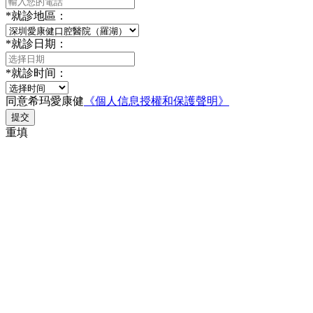
*
就診地區：
*
就診日期：
*
就診时间：
同意希玛愛康健
《個人信息授權和保護聲明》
提交
重填