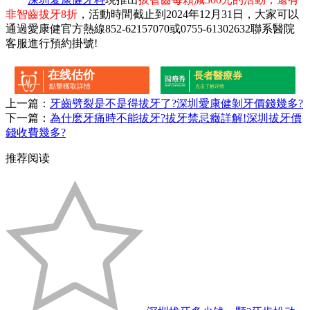
非智齒拔牙8折
，活動時間截止到2024年12月31日，大家可以
通過愛康健官方熱線852-62157070或0755-61302632聯系醫院
客服進行預約掛號!
在线估价
長者醫療券
點擊獲取詳情
点击了解详情
上一篇：
牙齒劈裂是不是得拔牙了?深圳愛康健剝牙價錢幾多?
下一篇：
為什麽牙痛時不能拔牙?拔牙禁忌癥詳解!深圳拔牙價
錢收費幾多?
推荐阅读