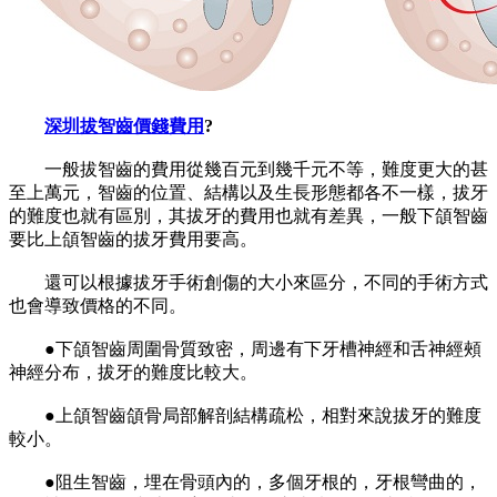
深圳拔智齒價錢費用
?
一般拔智齒的費用從幾百元到幾千元不等，難度更大的甚
至上萬元，智齒的位置、結構以及生長形態都各不一樣，拔牙
的難度也就有區別，其拔牙的費用也就有差異，一般下頜智齒
要比上頜智齒的拔牙費用要高。
還可以根據拔牙手術創傷的大小來區分，不同的手術方式
也會導致價格的不同。
●下頜智齒周圍骨質致密，周邊有下牙槽神經和舌神經頰
神經分布，拔牙的難度比較大。
●上頜智齒頜骨局部解剖結構疏松，相對來說拔牙的難度
較小。
●阻生智齒，埋在骨頭內的，多個牙根的，牙根彎曲的，