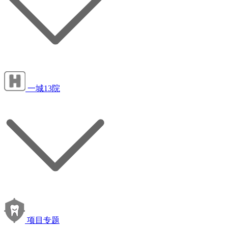
一城13院
项目专题