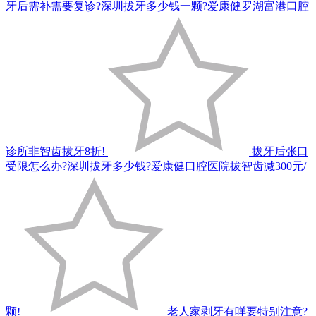
牙后需补需要复诊?深圳拔牙多少钱一颗?爱康健罗湖富港口腔
诊所非智齿拔牙8折!
拔牙后张口
受限怎么办?深圳拔牙多少钱?爱康健口腔医院拔智齿减300元/
颗!
老人家剥牙有咩要特别注意?