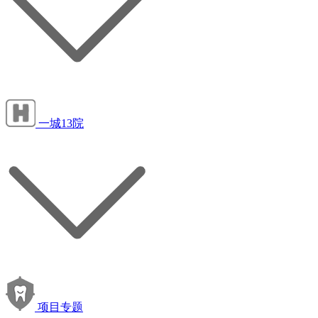
一城13院
项目专题