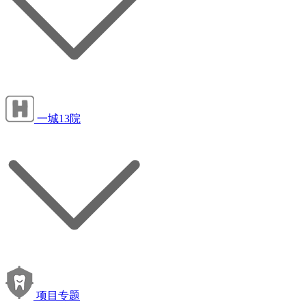
一城13院
项目专题