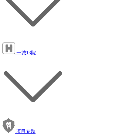
一城13院
项目专题