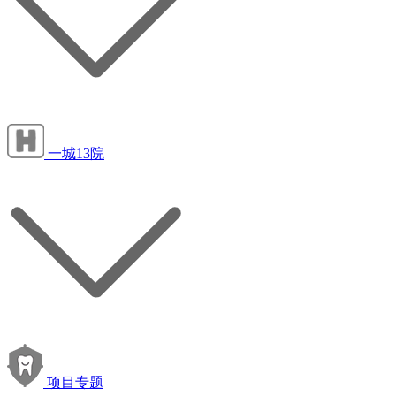
一城13院
项目专题