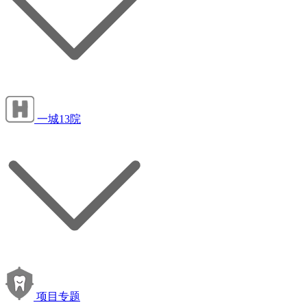
一城13院
项目专题