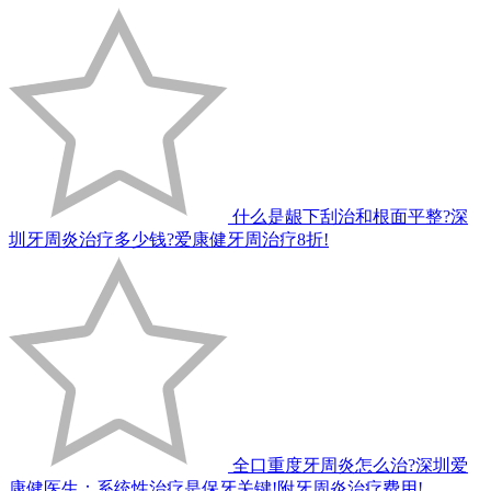
什么是龈下刮治和根面平整?深
圳牙周炎治疗多少钱?爱康健牙周治疗8折!
全口重度牙周炎怎么治?深圳爱
康健医生：系统性治疗是保牙关键!附牙周炎治疗费用!