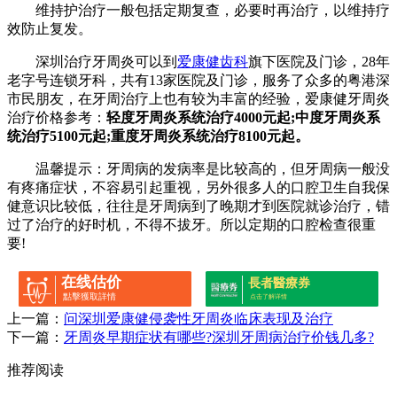
维持护治疗一般包括定期复查，必要时再治疗，以维持疗
效防止复发。
深圳治疗牙周炎可以到
爱康健齿科
旗下医院及门诊，28年
老字号连锁牙科，共有13家医院及门诊，服务了众多的粤港深
市民朋友，在牙周治疗上也有较为丰富的经验，爱康健牙周炎
治疗价格参考：
轻度牙周炎系统治疗4000元起;中度牙周炎系
统治疗5100元起;重度牙周炎系统治疗8100元起。
温馨提示：牙周病的发病率是比较高的，但牙周病一般没
有疼痛症状，不容易引起重视，另外很多人的口腔卫生自我保
健意识比较低，往往是牙周病到了晚期才到医院就诊治疗，错
过了治疗的好时机，不得不拔牙。所以定期的口腔检查很重
要!
在线估价
長者醫療券
點擊獲取詳情
点击了解详情
上一篇：
问深圳爱康健侵袭性牙周炎临床表现及治疗
下一篇：
牙周炎早期症状有哪些?深圳牙周病治疗价钱几多?
推荐阅读