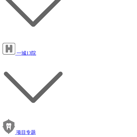
一城13院
项目专题