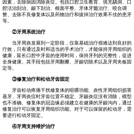
因素，去除病因消除炎症。包括口腔卫生教育、填充龋洞、口
腔洁治刮治、龈下刮治、根面平整、牙体牙髓治疗、咬合调
整、去除不良修复体以及药物治疗和拔掉治疗效果不佳的患牙
等。
②牙周系统治疗
当牙周炎发展到一定阶段，仅靠基础治疗很难达到良好的
疗效，只有通过及时和适当的手术治疗，才能保持牙周组织的
健康，延长口腔中牙齿的使用时间，保持牙列的完整性，促进
全身健康。其手段包括牙周翻瓣、牙龈切除术以及牙周夹板固
定等。
③修复治疗和松动牙齿固定
牙齿松动疼痛干扰修复体的咀嚼功能、炎性牙周组织损害
基牙、牙周炎症时牙齿位置不稳定、牙龈炎症没有消除，模型
也不准确、修复体的冠边缘必须建立在健康的牙龈沟内，通过
修复治疗可以恢复牙周组织功能。对于可以保留的松动牙，需
要进行松动牙固定。
④牙周支持维护治疗