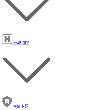
一城13院
项目专题