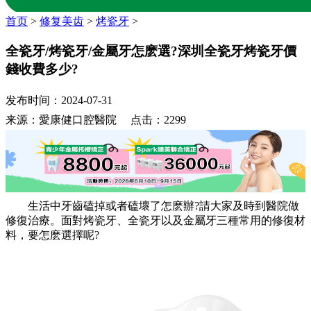
首页
>
修复美齿
>
烤瓷牙
>
全瓷牙/烤瓷牙/金屬牙怎麽選?深圳全瓷牙烤瓷牙價
錢收費多少?
发布时间：2024-07-31
来源：愛康健口腔醫院 点击：2299
生活中牙齒磕掉或者磕壞了怎麽辦?請大家及時到醫院做
修復治療。面對烤瓷牙、全瓷牙以及金屬牙三種常用的修復材
料，要怎麽選擇呢?