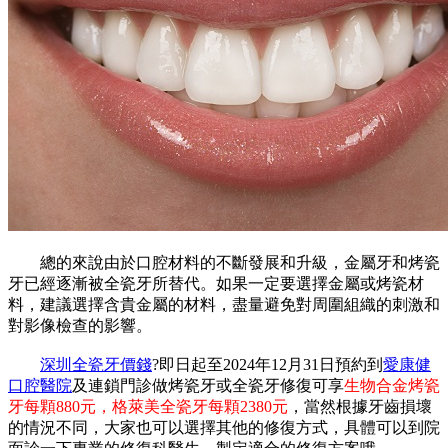
總的來說由於口腔材料的不斷發展和升級，金屬牙和烤瓷
牙已經逐漸被全瓷牙所替代。如果一定要選擇金屬或烤瓷材
料，建議選擇含貴金屬的材料，盡量避免對周圍組織的刺激和
對影像檢查的影響。
深圳全瓷牙價錢
?即日起至2024年12月31日預約到
愛康健
口腔醫院
及連鎖門診做烤瓷牙或全瓷牙修復可享
生物合金烤瓷
牙每顆880元，格萊美全瓷牙每顆2380元
，當然根據牙齒損壞
的情況不同，大家也可以選擇其他的修復方式，具體可以到院