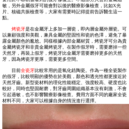
敏，另外金屬假牙可能會對以後的醫療影像檢查，比如X光
片、核磁共振檢查等，大家有需要時記得提前告訴醫生這一
點。
烤瓷牙
是在金屬牙上多加一層瓷，即內層金屬外層瓷。可
以兼顧強度和美觀，兼具金屬的堅固性和瓷的色澤，避免了暴
露金屬顏色的尷尬。同樣根據內部金屬材質，烤瓷牙可分為貴
金屬烤瓷牙和非貴金屬烤瓷牙。在製作假牙時，需要磨掉一些
天然牙，再裝上假牙，烤瓷牙比金屬牙需要磨掉更多的天然
牙，因為烤瓷牙更厚，需要更多空間。
目前
全瓷牙
比較常用的是氧化鋯陶瓷。作為一種全瓷製作
的假牙，比較明顯的優勢在於美觀，顏色和透光性都更接近於
天然牙齒。新型瓷材料的理化性能穩定、強度較高、硬度也比
較好，同時也堅固耐磨，對牙齒周圍組織基本沒有刺激，不會
引起過敏，也不影響醫療影像檢查。費用方面不同的廠家全瓷
材料不同，大家可以根據自身的情況進行選擇。