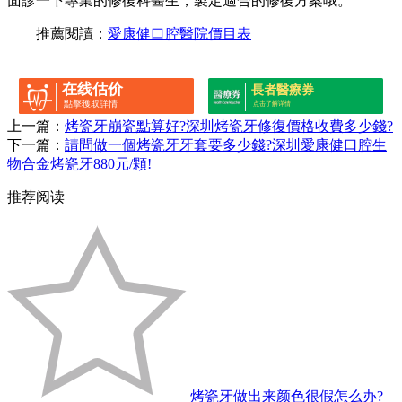
面診一下專業的修復科醫生，製定適合的修復方案哦。
推薦閱讀：
愛康健口腔醫院價目表
在线估价
長者醫療券
點擊獲取詳情
点击了解详情
上一篇：
烤瓷牙崩瓷點算好?深圳烤瓷牙修復價格收費多少錢?
下一篇：
請問做一個烤瓷牙牙套要多少錢?深圳愛康健口腔生
物合金烤瓷牙880元/顆!
推荐阅读
烤瓷牙做出来颜色很假怎么办?