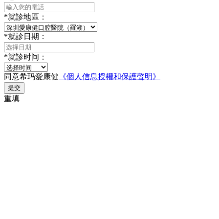
*
就診地區：
*
就診日期：
*
就診时间：
同意希玛愛康健
《個人信息授權和保護聲明》
提交
重填