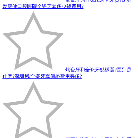
爱康健口腔医院全瓷牙套多少钱费用?
烤瓷牙和全瓷牙點樣選?區別是
什麽?深圳烤/全瓷牙套價格費用幾多?