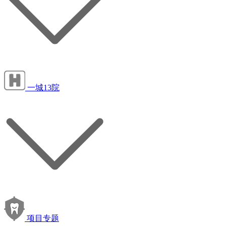
一城13院
项目专题