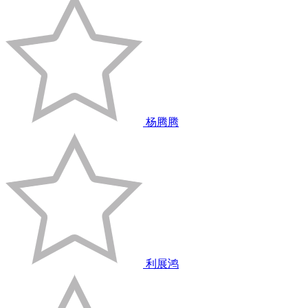
杨腾腾
利展鸿