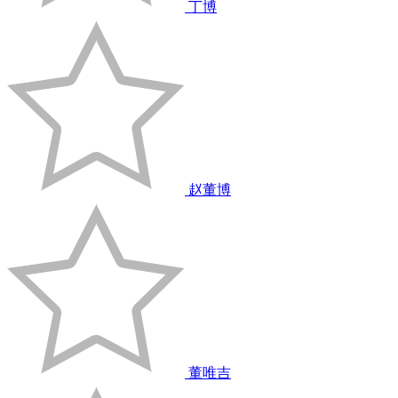
丁博
赵董博
董唯吉