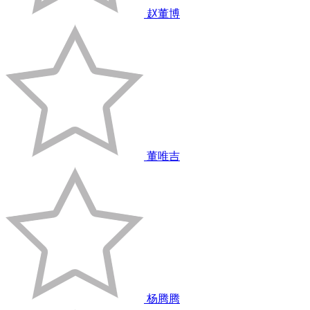
赵董博
董唯吉
杨腾腾