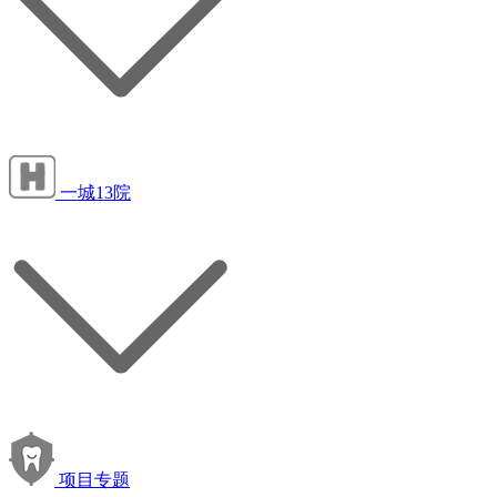
一城13院
项目专题