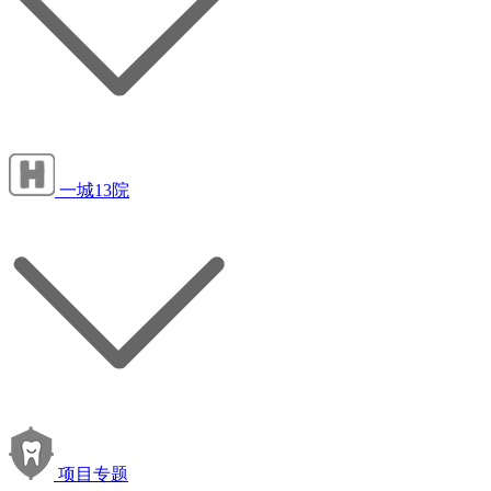
一城13院
项目专题