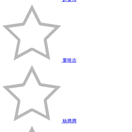
董唯吉
杨腾腾