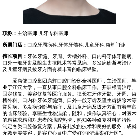
职称：
主治医师 儿牙专科医师
所属门店：
口腔牙周病科,牙体牙髓科,儿童牙科,康辉门诊
擅长项目：
牙体牙髓、牙周、齿槽外科、口内科牙体牙髓病、
口外一般牙齿及阻生齿拔除术等常见病、多发病诊断与治疗，
及儿童牙病及拔牙方面有着丰富的临床经验。
爱康健口腔集团康辉口腔门诊部全科医师，主治医师。毕
业于江汉大学，一直从事口腔全科临床工作。开展根管治疗、
固定修复、美容修复等医疗服务。擅长在牙体牙髓、牙周、齿
槽外科、口内科牙体牙髓病、口外一般牙齿及阻生齿拔除术等
常见病、多发病诊断与治疗，及儿童牙病及拔牙方面有着丰富
的临床经验。李医生性格温柔，随和，操作认真细心，对医术
的精益求精和对患者的满腔热情，熟知各种修复材料的特性，
制定各类口腔修复方案，具备扎实的技术和良好的服务，成就
无数更美笑容，是客户心目中广受好评的“温柔好牙医”。