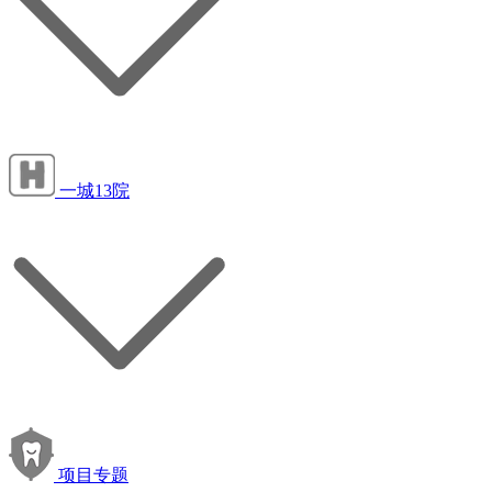
一城13院
项目专题