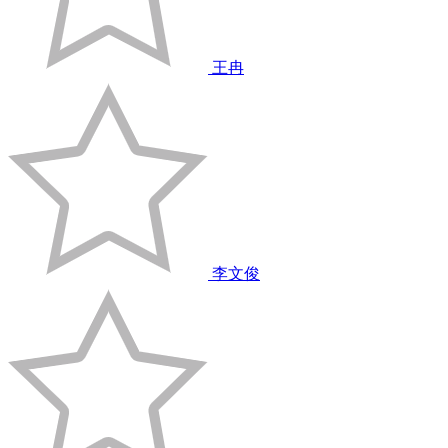
王冉
李文俊